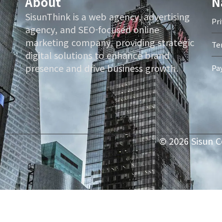
About
N
SisunThink is a web agency, advertising
Pr
agency, and SEO-focused online
marketing company, providing strategic
Te
digital solutions to enhance brand
presence and drive business growth.
Pa
© 2026 Sisun C