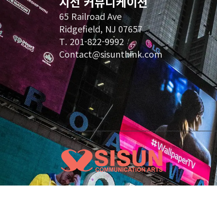
시선 커뮤니케이션
65 Railroad Ave
Ridgefield, NJ 07657
T. 201-822-9992
Contact@sisunthink.com