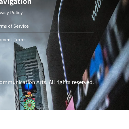
avigation
ivacy Policy
rms of Service
yment Terms
ommunication Arts. All rights reserved.