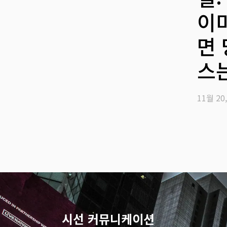
이
면
스
11월 20,
시선 커뮤니케이션