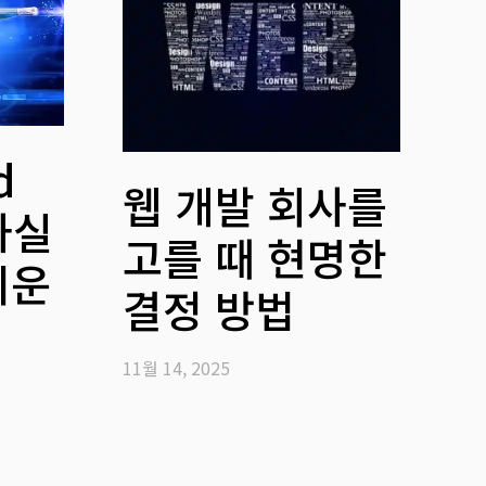
d
웹 개발 회사를
 사실
고를 때 현명한
쉬운
결정 방법
11월 14, 2025