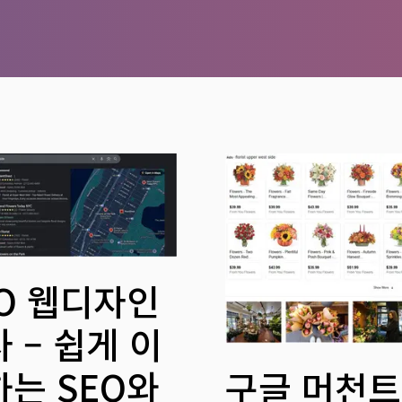
EO 웹디자인
 – 쉽게 이
하는 SEO와
구글 머천트