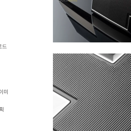
로드
 이미
획