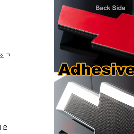
조 구
터 운