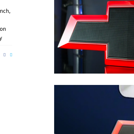
nch,
zon
y
E