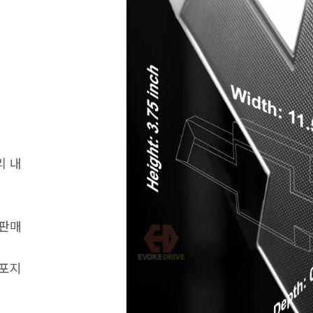
리 내
 판매
 포지