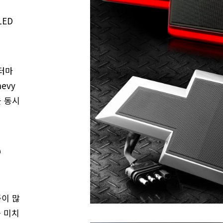
LED
프터마
evy
을 동시
e
이 많
 미치