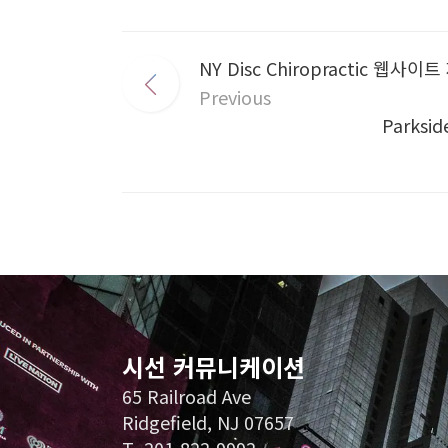
NY Disc Chiropractic
Previous
Parks
시선 커뮤니케이션
65 Railroad Ave
Ridgefield, NJ 07657