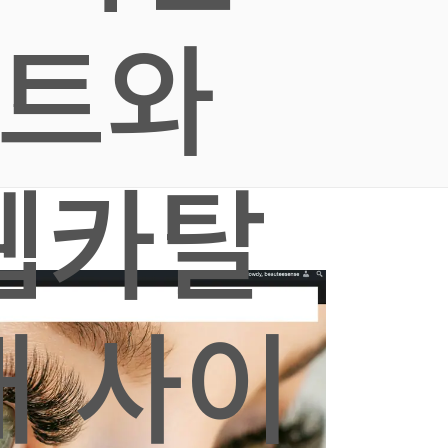
트와
 웹카탈
개 사이