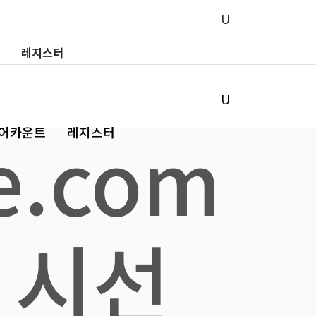
레지스터
e.com
 어카운트
레지스터
 시선