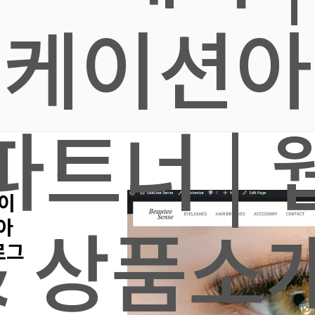
니케이션아
파트너 |
사이
& 상품소
아
로그