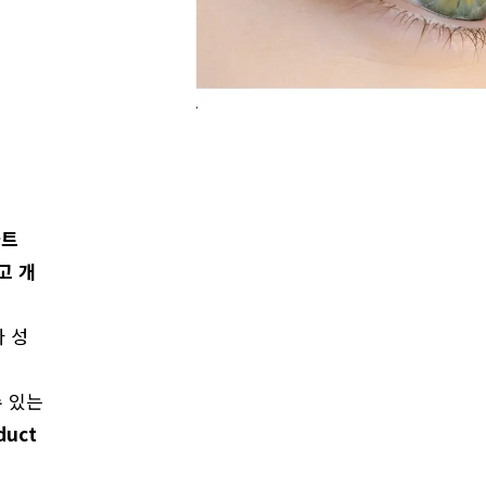
아트
하고 개
 성
 있는
uct